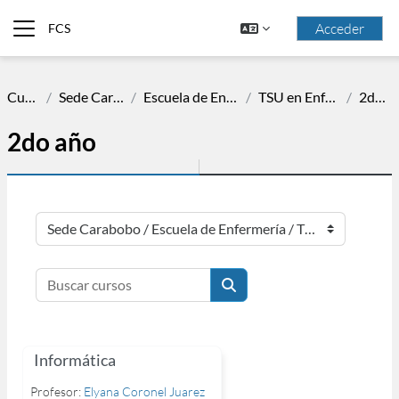
Saltar al contenido principal
Acceder
FCS
Panel lateral
Cursos
Sede Carabobo
Escuela de Enfermería
TSU en Enfermería
2do año
2do año
Categorías
Buscar cursos
Buscar cursos
Informática
Profesor:
Elyana Coronel Juarez