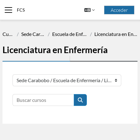
Saltar al contenido principal
Acceder
FCS
Panel lateral
Cursos
Sede Carabobo
Escuela de Enfermería
Licenciatura en Enfermería
Licenciatura en Enfermería
Categorías
Buscar cursos
Buscar cursos