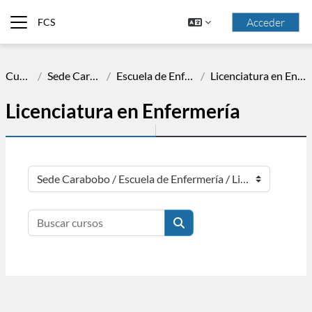
Salta al contenido principal
Acceder
FCS
Panel lateral
Cursos
Sede Carabobo
Escuela de Enfermería
Licenciatura en Enfermería
Licenciatura en Enfermería
Categorías
Buscar cursos
Buscar cursos