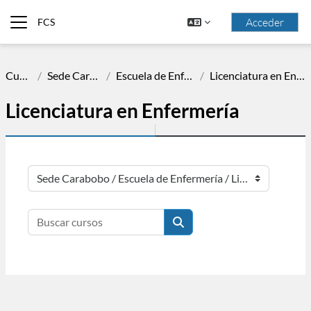
Saltar al contenido principal
Acceder
FCS
Panel lateral
Cursos
Sede Carabobo
Escuela de Enfermería
Licenciatura en Enfermería
Licenciatura en Enfermería
Categorías
Buscar cursos
Buscar cursos