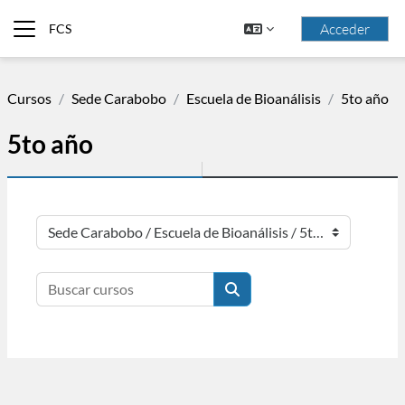
Salta al contenido principal
Acceder
FCS
Panel lateral
Cursos
Sede Carabobo
Escuela de Bioanálisis
5to año
5to año
Categorías
Buscar cursos
Buscar cursos