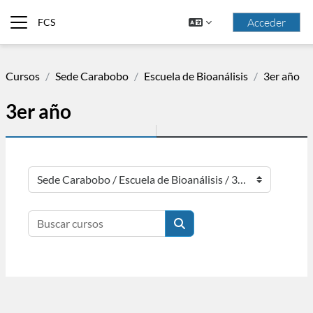
Salta al contenido principal
Acceder
FCS
Panel lateral
Cursos
Sede Carabobo
Escuela de Bioanálisis
3er año
3er año
Categorías
Buscar cursos
Buscar cursos