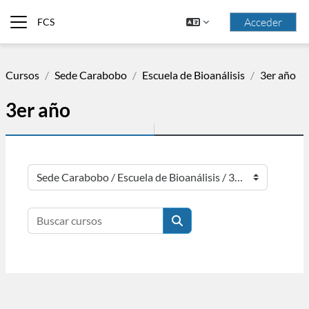
Saltar al contenido principal
Acceder
FCS
Panel lateral
Cursos
Sede Carabobo
Escuela de Bioanálisis
3er año
3er año
Categorías
Buscar cursos
Buscar cursos