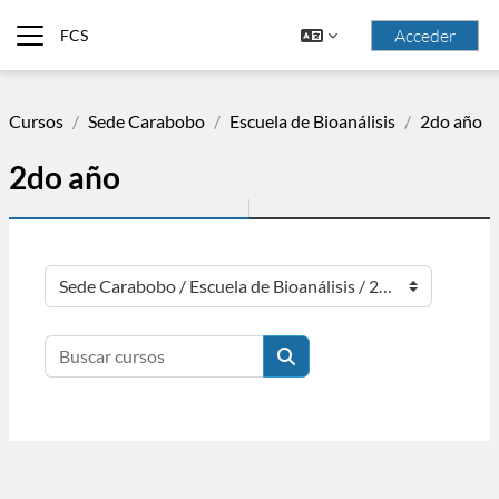
Saltar al contenido principal
Acceder
FCS
Panel lateral
Cursos
Sede Carabobo
Escuela de Bioanálisis
2do año
2do año
Categorías
Buscar cursos
Buscar cursos