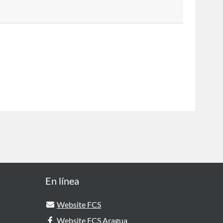
En línea
Website FCS
Website FCS Aragua